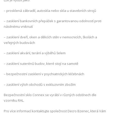
Lze je využít jako:
– prosklená zábradlí, autoskla nebo skla u stavebních strojů
– zasklení bankovních přepážek s garantovanou odolností proti
násilnému vniknutí
– zasklení dveří, oken a dělicích stěn v nemocnicích, školách a
veřejných budovách
– zasklení akvárií, terárií a výběhů šelem
– zasklení suterénů budov, které stojí na samotě
– bezpečnostní zasklení v psychiatrických léčebnách
– zasklení výloh obchodů s exkluzivním zbožím
Bezpečnostní sklo Connex se vyrábí v různých odstínech dle
vzorníku RAL.
Pro více informací kontaktujte společnost Decro Bzenec, která Vám