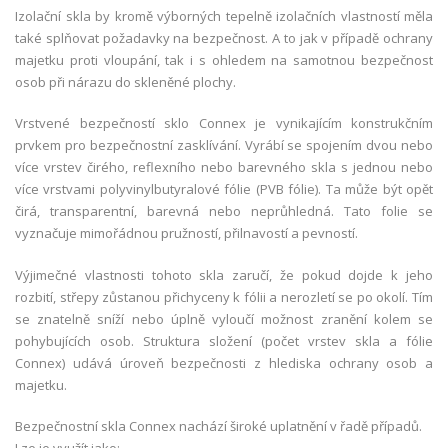
Izolační skla by kromě výborných tepelně izolačních vlastností měla
také splňovat požadavky na bezpečnost. A to jak v případě ochrany
majetku proti vloupání, tak i s ohledem na samotnou bezpečnost
osob při nárazu do skleněné plochy.
Vrstvené bezpečností sklo Connex je vynikajícím konstrukčním
prvkem pro bezpečnostní zasklívání. Vyrábí se spojením dvou nebo
více vrstev čirého, reflexního nebo barevného skla s jednou nebo
více vrstvami polyvinylbutyralové fólie (PVB fólie). Ta může být opět
čirá, transparentní, barevná nebo neprůhledná. Tato folie se
vyznačuje mimořádnou pružností, přilnavostí a pevností.
Výjimečné vlastnosti tohoto skla zaručí, že pokud dojde k jeho
rozbití, střepy zůstanou přichyceny k fólii a nerozletí se po okolí. Tím
se znatelně sníží nebo úplně vyloučí možnost zranění kolem se
pohybujících osob. Struktura složení (počet vrstev skla a fólie
Connex) udává úroveň bezpečnosti z hlediska ochrany osob a
majetku.
Bezpečnostní skla Connex nachází široké uplatnění v řadě případů.