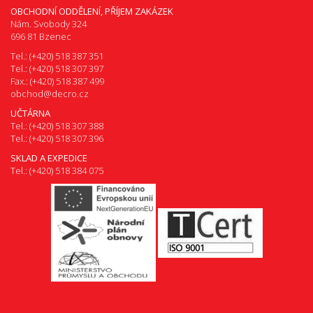
OBCHODNÍ ODDĚLENÍ, PŘÍJEM ZAKÁZEK
Nám. Svobody 324
696 81 Bzenec
Tel.: (+420) 518 387 351
Tel.: (+420) 518 307 397
Fax.: (+420) 518 387 499
obchod@decro.cz
UČTÁRNA
Tel.: (+420) 518 307 388
Tel.: (+420) 518 307 396
SKLAD A EXPEDICE
Tel.: (+420) 518 384 075