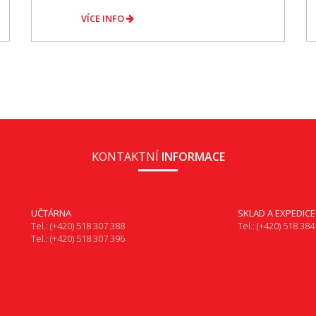
VÍCE INFO
KONTAKTNÍ
INFORMACE
UČTÁRNA
SKLAD A EXPEDICE
Tel.: (+420) 518 307 388
Tel.: (+420) 518 384
Tel.: (+420) 518 307 396