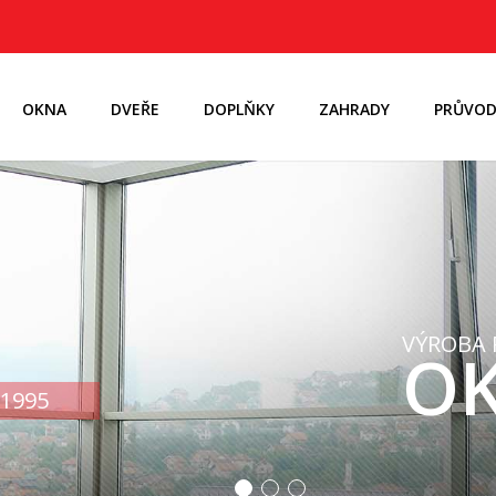
OKNA
DVEŘE
DOPLŇKY
ZAHRADY
PRŮVOD
VÝROBA 
OK
1995