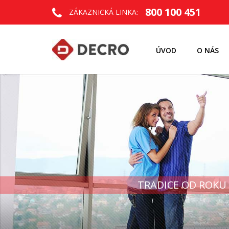
800 100 451
ZÁKAZNICKÁ LINKA:
ÚVOD
O NÁS
TRADICE OD ROKU 