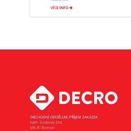
VÍCE INFO
OBCHODNÍ ODDĚLENÍ, PŘÍJEM ZAKÁZEK
Nám. Svobody 324
696 81 Bzenec