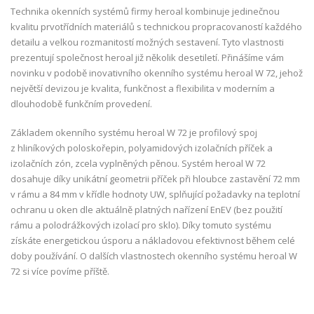
Technika okenních systémů firmy heroal kombinuje jedinečnou
kvalitu prvotřídních materiálů s technickou propracovaností každého
detailu a velkou rozmanitostí možných sestavení. Tyto vlastnosti
prezentují společnost heroal již několik desetiletí. Přinášíme vám
novinku v podobě inovativního okenního systému heroal W 72, jehož
největší devizou je kvalita, funkčnost a flexibilita v moderním a
dlouhodobě funkčním provedení.
Základem okenního systému heroal W 72 je profilový spoj
z hliníkových poloskořepin, polyamidových izolačních příček a
izolačních zón, zcela vyplněných pěnou. Systém heroal W 72
dosahuje díky unikátní geometrii příček při hloubce zastavění 72 mm
v rámu a 84 mm v křídle hodnoty UW, splňující požadavky na teplotní
ochranu u oken dle aktuálně platných nařízení EnEV (bez použití
rámu a polodrážkových izolací pro sklo). Díky tomuto systému
získáte energetickou úsporu a nákladovou efektivnost během celé
doby používání. O dalších vlastnostech okenního systému heroal W
72 si více povíme příště.