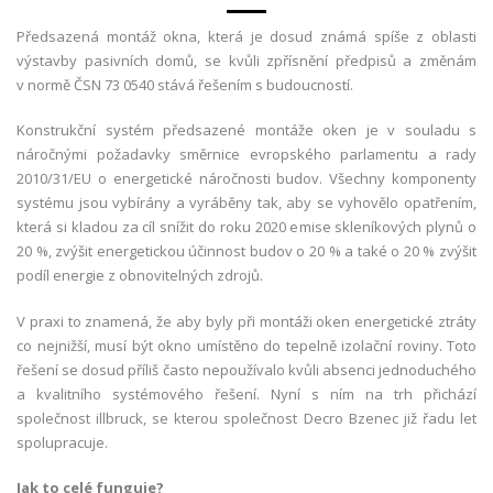
Předsazená montáž okna, která je dosud známá spíše z oblasti
výstavby pasivních domů, se kvůli zpřísnění předpisů a změnám
v normě ČSN 73 0540 stává řešením s budoucností.
Konstrukční systém předsazené montáže oken je v souladu s
náročnými požadavky směrnice evropského parlamentu a rady
2010/31/EU o energetické náročnosti budov. Všechny komponenty
systému jsou vybírány a vyráběny tak, aby se vyhovělo opatřením,
která si kladou za cíl snížit do roku 2020 emise skleníkových plynů o
20 %, zvýšit energetickou účinnost budov o 20 % a také o 20 % zvýšit
podíl energie z obnovitelných zdrojů.
V praxi to znamená, že aby byly při montáži oken energetické ztráty
co nejnižší, musí být okno umístěno do tepelně izolační roviny. Toto
řešení se dosud příliš často nepoužívalo kvůli absenci jednoduchého
a kvalitního systémového řešení. Nyní s ním na trh přichází
společnost illbruck, se kterou společnost Decro Bzenec již řadu let
spolupracuje.
Jak to celé funguje?