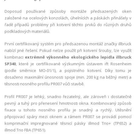
Doposud používané způsoby montáže předsazených oken
založené na ocelových konzolách, úhelnících a páskách přinášely v
řadě případů problémy při kotvení těchto prvků do různých druhů
podkladových materiálů.
První certifikovaný systém pro předsazenou montáž značky illbruck
nabízí jiné řešení. Pokud nelze použít při kotvení šrouby, lze využít
kombinaci
extrémně výkonného ekologického lepidla illbruck
SP340
, které je certifikované výzkumným ústavem ift Rosenheim
(podle směrnice MO-01/1), a pojistného kotvení. Díky tomu je
dosaženo maximální únosnosti spoje (min. 200 kg na běžný metr) a
těsnosti nosného profilu PR007 vůči stavbě.
Profil PR007 je lehký, snadno řezatelný, ale zároveň i dostatečně
pevný a tuhý pro přenesení hmotnosti okna. Kombinovaný způsob
fixace u tohoto nosného profilu je snadný a rychlý. Utěsnění
připojovací spáry mezi oknem a rámem PR007 se provádí pomocí
komprimační impregnované těsnicí pásky illmod Trio+ (TP652) a
illmod Trio FBA (TP651).