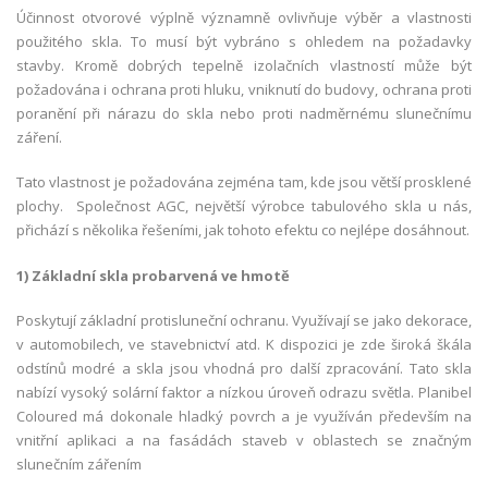
Účinnost otvorové výplně významně ovlivňuje výběr a vlastnosti
použitého skla. To musí být vybráno s ohledem na požadavky
stavby. Kromě dobrých tepelně izolačních vlastností může být
požadována i ochrana proti hluku, vniknutí do budovy, ochrana proti
poranění při nárazu do skla nebo proti nadměrnému slunečnímu
záření.
Tato vlastnost je požadována zejména tam, kde jsou větší prosklené
plochy. Společnost AGC, největší výrobce tabulového skla u nás,
přichází s několika řešeními, jak tohoto efektu co nejlépe dosáhnout.
1) Základní skla probarvená ve hmotě
Poskytují základní protisluneční ochranu. Využívají se jako dekorace,
v automobilech, ve stavebnictví atd. K dispozici je zde široká škála
odstínů modré a skla jsou vhodná pro další zpracování. Tato skla
nabízí vysoký solární faktor a nízkou úroveň odrazu světla. Planibel
Coloured má dokonale hladký povrch a je využíván především na
vnitřní aplikaci a na fasádách staveb v oblastech se značným
slunečním zářením