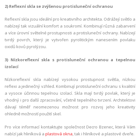
2) Reflexní skla se zvýšenou protisluneční ochranou
Reflexní skla jsou ideální pro kreativního architekta. Odrážejí světlo a
nabízejí tak vizuální komfort a soukromí. Kombinují různá zabarvení
a více úrovní světelné prostupnosti a protisluneční ochrany. Nabízejí
tvrdý povrch, který je vytvořen pyrolitickým nanesením povlaku
oxidů kovů pyrolýzou.
3) Nízkoreflexní skla s protisluneční ochranou a tepelnou
izolací
Nízkoreflexní skla nabízejí vysokou prostupnost světla, nízkou
reflexi a jedinečný vzhled. Kombinují protisluneční ochranu s kvalitní
a vysoce účinnou tepelnou izolací. Skla mají tvrdý povlak, který je
vhodný i pro další zpracování, včetně tepelného tvrzení. Architektovi
dávají téměř neomezenou možnost pro rozvoj jeho kreativity
ohledně možností použití skel.
Pro více informací kontaktujte společnost Decro Bzenec, která Vám
nabízí jak hliníková a
plastová okna
, tak i hliníkové a plastové dveře.