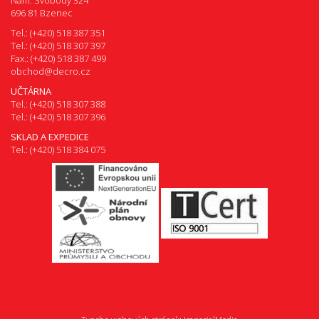
Nám. Svobody 324
696 81 Bzenec
Tel.: (+420) 518 387 351
Tel.: (+420) 518 307 397
Fax.: (+420) 518 387 499
obchod@decro.cz
UČTÁRNA
Tel.: (+420) 518 307 388
Tel.: (+420) 518 307 396
SKLAD A EXPEDICE
Tel.: (+420) 518 384 075